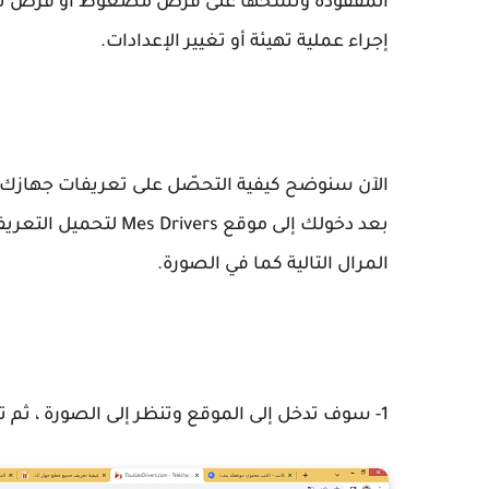
المفقودة ونسخها على قرص مضغوط أو قرص ثاب
إجراء عملية تهيئة أو تغيير الإعدادات.
الآن سنوضح كيفية التحصّل على تعريفات جهازك.
بعد دخولك إلى موقع Mes Drivers لتحميل التعريفات، المرحلة الأولى هي النقر على هذا
المرال التالية كما في الصورة.
1- سوف تدخل إلى الموقع وتنظر إلى الصورة ، ثم تضغط على أيقونة MES DRIVERS في الزاوية اليسرى.