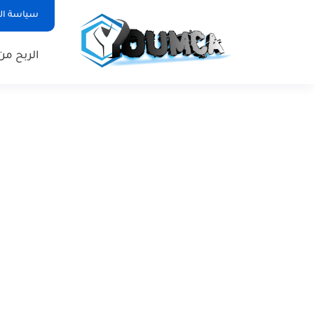
سياسة ا
الربح من 