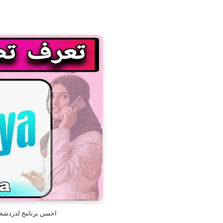
احسن برنامج لدردشة وا