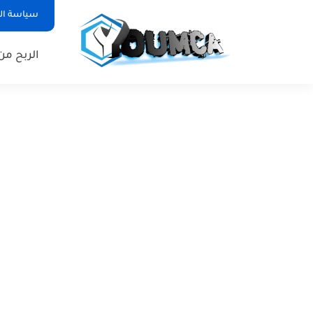
سياسة ا
الربح من 