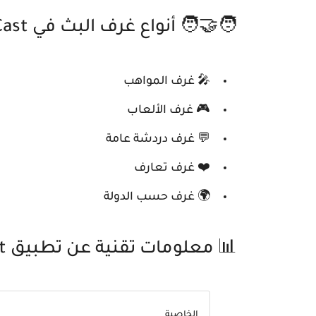
🧑‍🤝‍🧑 أنواع غرف البث في BuzzCast
🎤 غرف المواهب
🎮 غرف الألعاب
💬 غرف دردشة عامة
❤️ غرف تعارف
🌍 غرف حسب الدولة
📊 معلومات تقنية عن تطبيق BuzzCast
الخاصية