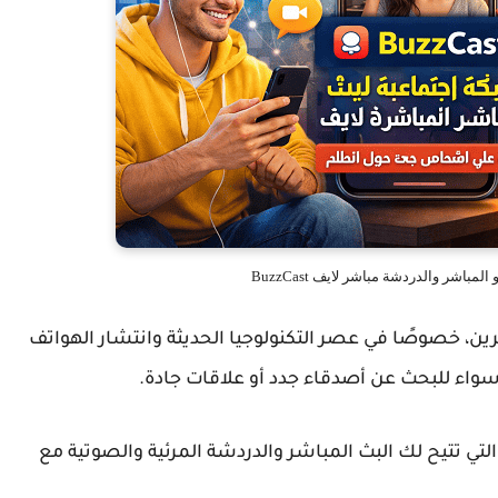
مباشر والدردشة مباشر لايف BuzzCast
ن، خصوصًا في عصر التكنولوجيا الحديثة وانتشار الهواتف
ا، سواء للبحث عن أصدقاء جدد أو علاقات جادة.
أحد أفضل تطبيقات {keywords} التي تتيح لك البث المباشر والدردشة المرئية والصوتية مع