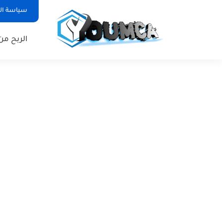
سياسة ا
الربح من 